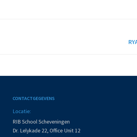
Next
RY
album:
CONTACTGEGEVENS
Locatie:
RIB School Scheveningen
Dr. Lelykade 22, Office Unit 12